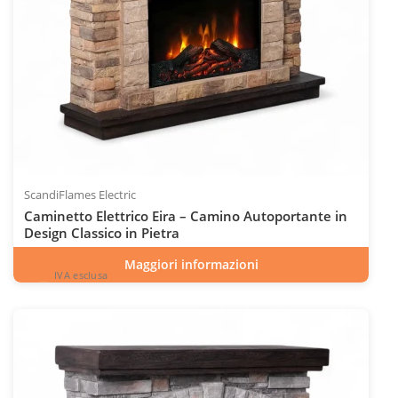
ScandiFlames Electric
Caminetto Elettrico Eira – Camino Autoportante in
Design Classico in Pietra
Maggiori informazioni
IVA esclusa
1.180
€
esclusa 22.0% IVA
ESC
IVA inclusa
INC
Codice articolo: ELP-20-408