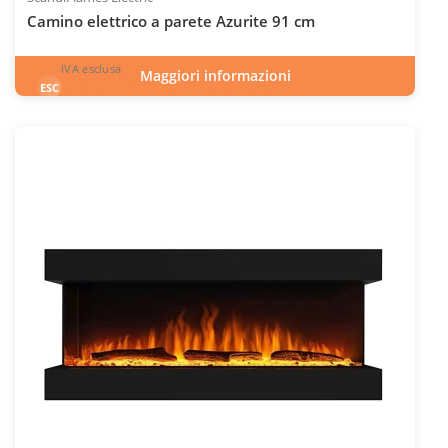
Camino elettrico a parete Azurite 91 cm
IVA esclusa
Maggiori informazioni
450
€
esclusa 22.0% IVA
ESC
IVA inclusa
INC
Codice articolo: ELP-10-149