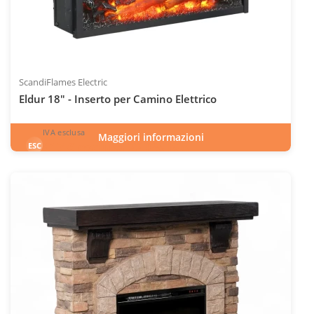
ScandiFlames Electric
Eldur 18" - Inserto per Camino Elettrico
IVA esclusa
Maggiori informazioni
417
€
esclusa 22.0% IVA
ESC
IVA inclusa
INC
Codice articolo: ELP-20-401