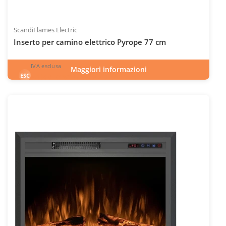
ScandiFlames Electric
Inserto per camino elettrico Pyrope 77 cm
IVA esclusa
Maggiori informazioni
548
€
esclusa 22.0% IVA
ESC
IVA inclusa
INC
Codice articolo: ELP-10-141