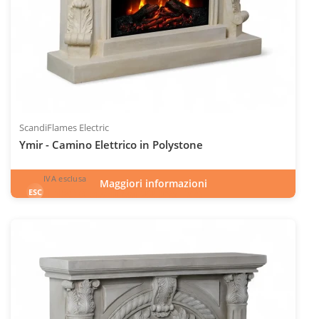
ScandiFlames Electric
Ymir - Camino Elettrico in Polystone
IVA esclusa
Maggiori informazioni
1.180
€
esclusa 22.0% IVA
ESC
IVA inclusa
INC
Codice articolo: ELP-20-403