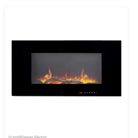
IVA inclusa
INC
Codice articolo: ELP-10-150
ScandiFlames Electric