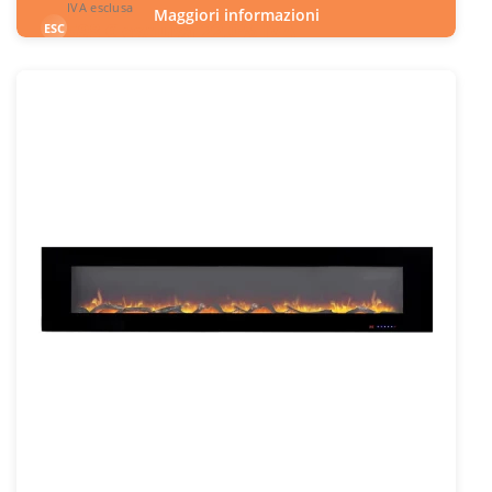
IVA esclusa
Maggiori informazioni
598
€
esclusa 22.0% IVA
ESC
IVA inclusa
INC
Codice articolo: ELP-10-154