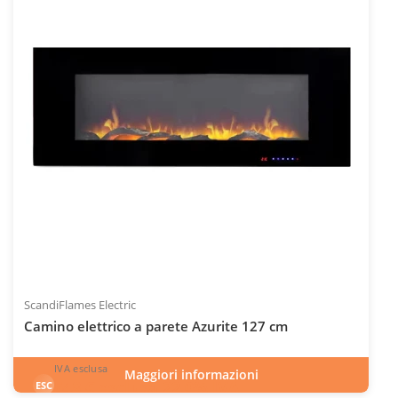
ScandiFlames Electric
Camino elettrico a parete Azurite 127 cm
IVA esclusa
Maggiori informazioni
548
€
esclusa 22.0% IVA
ESC