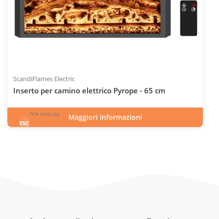
ScandiFlames Electric
Inserto per camino elettrico Pyrope - 65 cm
IVA esclusa
Maggiori informazioni
450
€
esclusa 22.0% IVA
ESC
IVA inclusa
INC
Codice articolo: ELP-10-140