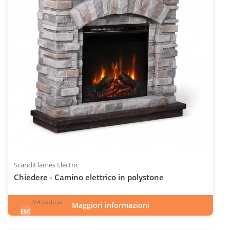
ScandiFlames Electric
Chiedere - Camino elettrico in polystone
IVA esclusa
Maggiori informazioni
991
€
esclusa 22.0% IVA
ESC