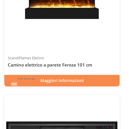
ScandiFlames Electric
Camino elettrico a parete Feroza 101 cm
IVA esclusa
Maggiori informazioni
950
€
esclusa 22.0% IVA
ESC
IVA inclusa
INC
Codice articolo: ELP-10-147