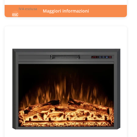
IVA esclusa
Maggiori informazioni
598
€
esclusa 22.0% IVA
ESC
IVA inclusa
INC
Codice articolo: ELP-10-142