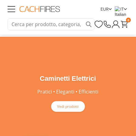
EUR
IT
0
Caminetti Elettrici
Pratici • Eleganti • Efficienti
Vedi prodotti