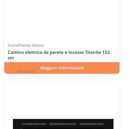
ScandiFlames Electric
Camino elettrico da parete e incasso Titanite 152
cm
Maggiori informazioni
IVA esclusa
794
€
esclusa 22.0% IVA
ESC
IVA inclusa
INC
Codice articolo: ELP-10-146