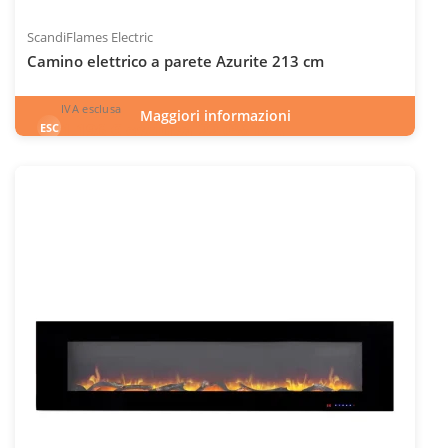
ScandiFlames Electric
Camino elettrico a parete Azurite 213 cm
IVA esclusa
Maggiori informazioni
1.196
€
esclusa 22.0% IVA
ESC
IVA inclusa
INC
Codice articolo: ELP-10-153