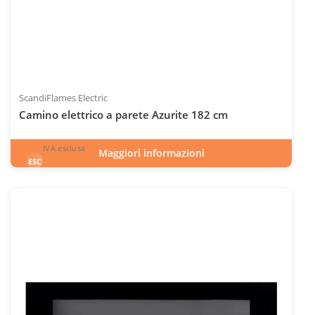
ScandiFlames Electric
Camino elettrico a parete Azurite 182 cm
IVA esclusa
Maggiori informazioni
893
€
esclusa 22.0% IVA
ESC
IVA inclusa
INC
Codice articolo: ELP-10-152