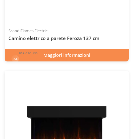
ScandiFlames Electric
Camino elettrico a parete Feroza 137 cm
IVA esclusa
Maggiori informazioni
1.401
€
esclusa 22.0% IVA
ESC
IVA inclusa
INC
Codice articolo: ELP-10-148