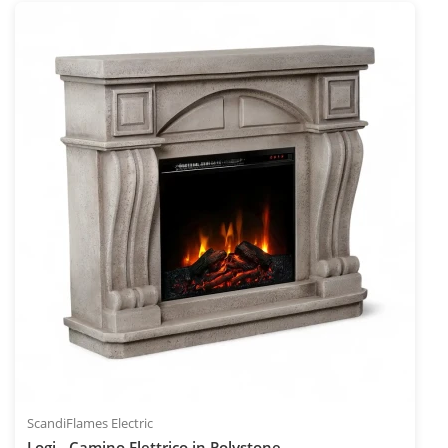
IVA inclusa
INC
Codice articolo: ELP-20-407
ScandiFlames Electric
Logi - Camino Elettrico in Polystone