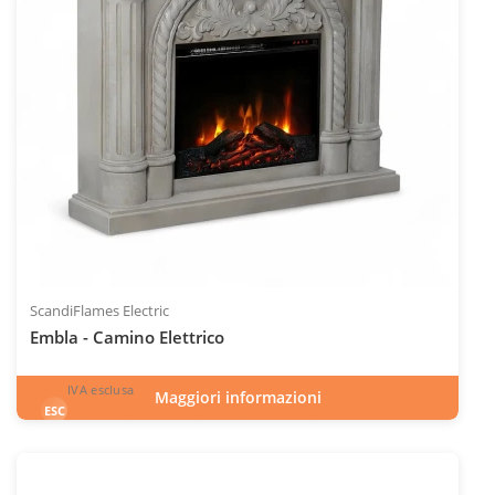
ScandiFlames Electric
Embla - Camino Elettrico
IVA esclusa
Maggiori informazioni
1.180
€
esclusa 22.0% IVA
ESC
IVA inclusa
INC