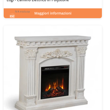
IVA esclusa
Maggiori informazioni
1.180
€
esclusa 22.0% IVA
ESC
IVA inclusa
INC
Codice articolo: ELP-20-406