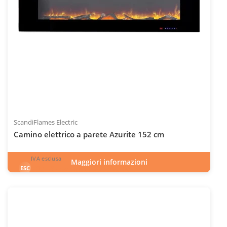
ScandiFlames Electric
Camino elettrico a parete Azurite 152 cm
IVA esclusa
Maggiori informazioni
794
€
esclusa 22.0% IVA
ESC
IVA inclusa
INC
Codice articolo: ELP-10-151