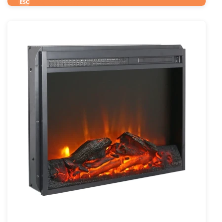
499
€
esclusa 22.0% IVA
ESC
IVA inclusa
INC
Codice articolo: ELP-10-144