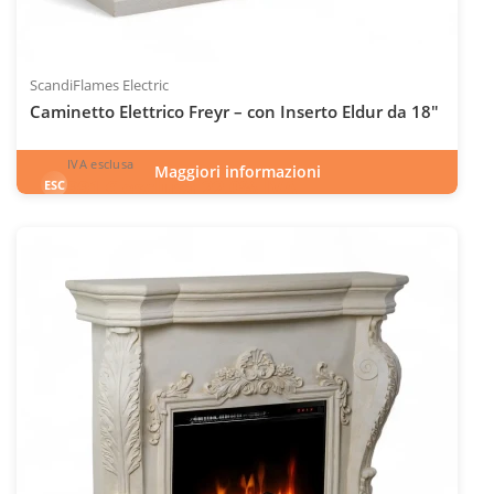
ScandiFlames Electric
Caminetto Elettrico Freyr – con Inserto Eldur da 18"
IVA esclusa
Maggiori informazioni
991
€
esclusa 22.0% IVA
ESC
IVA inclusa
INC
Codice articolo: ELP-20-404