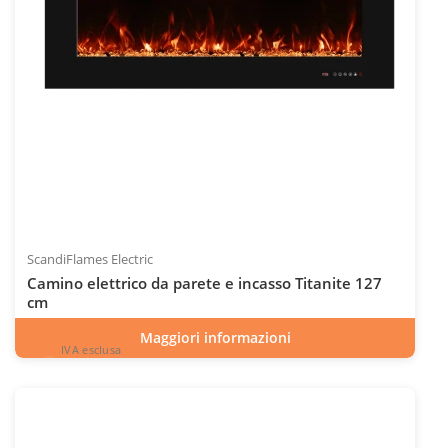
ScandiFlames Electric
Camino elettrico da parete e incasso Titanite 127
cm
Maggiori informazioni
IVA esclusa
598
€
esclusa 22.0% IVA
ESC
IVA inclusa
INC