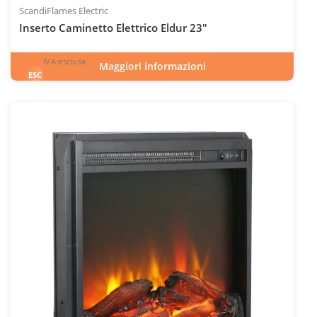
ScandiFlames Electric
Inserto Caminetto Elettrico Eldur 23"
IVA esclusa
Maggiori informazioni
475
€
esclusa 22.0% IVA
ESC
IVA inclusa
INC
Codice articolo: ELP-20-402