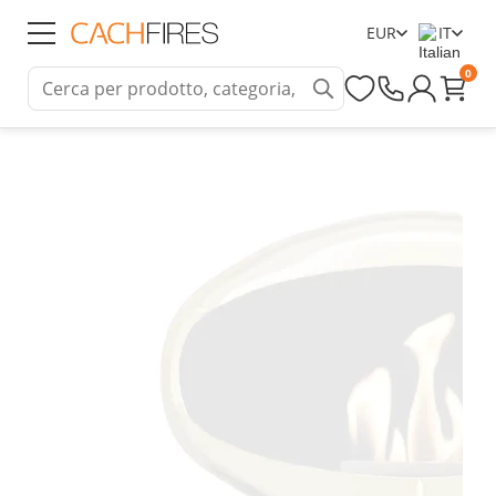
EUR
IT
0