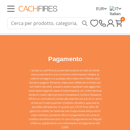
EUR
IT
0
Pagamento
I prezzi su cachfires.it presentati accanto ai nostri prodotti
sono prezzi lordi e non includono informazioni relative ai
costi di consegna o a qualsiasi altro costo che il cliente sarà
tenuto a pagare. Pertanto, dopo aver effettuato il check-out
sul nostro sito web, possono essere applicati costi aggiuntivi
come tasse doganali, tasse di importazione, ecc. Informeremo
sempre i nostri clienti prima di completare l'ordine. Possiamo
offrire un contratto di credito alle aziende con più di un anno
di vita se il nostro partner creditizio, Atradius, approva la
liquidità dell'azienda. In questi casi, CACH Fires offre 30
giorni di credito. Se l'azienda non è approvata dal punto di
vista creditizio, possiamo offrire il pagamento con carta di
credito o bonifico bancario. In caso di pagamento con Paypal
o Klarna, applichiamo una commissione di pagamento del
2,50%.