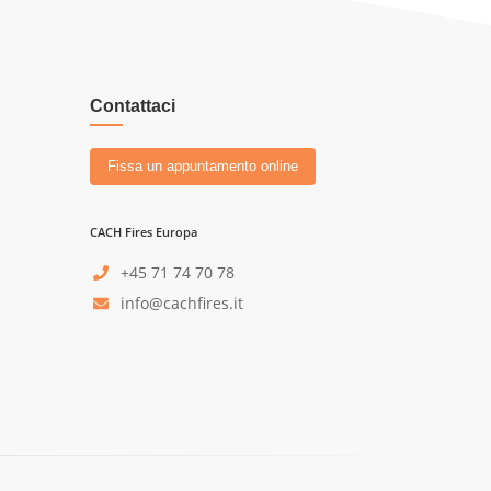
Contattaci
Fissa un appuntamento online
CACH Fires Europa
+45 71 74 70 78
info@cachfires.it