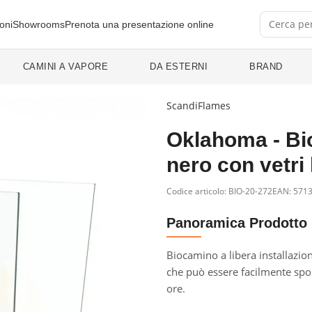
oni
Showrooms
Prenota una presentazione online
CAMINI A VAPORE
DA ESTERNI
BRAND
ScandiFlames
Oklahoma - Bi
nero con vetri 
Codice articolo:
BIO-20-272
EAN: 571
Panoramica Prodotto
Biocamino a libera installazione
che può essere facilmente spo
ore.