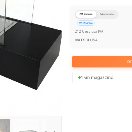
IVA inclusa
IVA esclusa
IVA INCLUSA
212
€
esclusa IVA
IVA ESCLUSA
DI
15
in magazzino