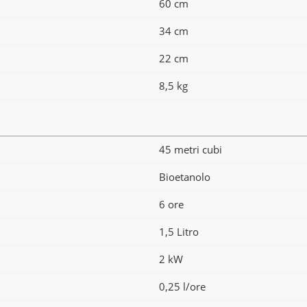
60 cm
34 cm
22 cm
8,5 kg
45 metri cubi
Bioetanolo
6 ore
1,5 Litro
2 kW
0,25 l/ore