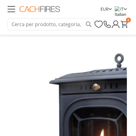
EUR
IT
0