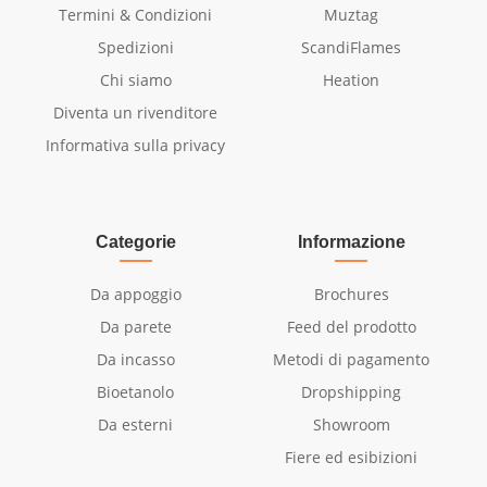
Materiale e aspetto
Termini & Condizioni
Muztag
Materiale
Ghisa
Spedizioni
ScandiFlames
Chi siamo
Heation
Colore
Nero
Diventa un rivenditore
Vetro incluso
Sì
Informativa sulla privacy
Dettagli di installazione
Canna fumaria
Non necessaria
Categorie
Informazione
Requisiti di
No
Da appoggio
Brochures
alimentazione
Da parete
Feed del prodotto
Da incasso
Metodi di pagamento
Bioetanolo
Dropshipping
Da esterni
Showroom
Fiere ed esibizioni