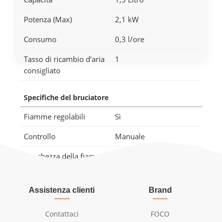
Potenza (Max)
2,1 kW
Consumo
0,3 l/ore
Tasso di ricambio d'aria
1
consigliato
Specifiche del bruciatore
Fiamme regolabili
Sì
Controllo
Manuale
Lunghezza della fiamma
15 cm
Modello di bruciatore
1,5 litri Premium
Assistenza clienti
Brand
Telecomando
No
Contattaci
FOCO